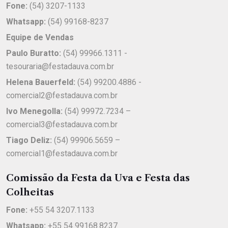
Fone:
(54) 3207-1133
Whatsapp:
(54) 99168-8237
Equipe de Vendas
Paulo Buratto:
(54) 99966.1311 -
tesouraria@festadauva.com.br
Helena Bauerfeld:
(54) 99200.4886 -
comercial2@festadauva.com.br
Ivo Menegolla:
(54) 99972.7234 –
comercial3@festadauva.com.br
Tiago Deliz:
(54) 99906.5659 –
comercial1@festadauva.com.br
Comissão da Festa da Uva e Festa das
Colheitas
Fone:
+55 54 3207.1133
Whatsapp:
+55 54 99168.8237