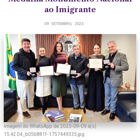
ao Imigrante
09 SETEMBRO, 2025
Imagem do WhatsApp de 2025-09-09 à(s)
15.42.04_b056881f-1757449335.jpg