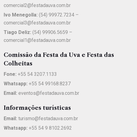
comercial2@festadauva.com.br
Ivo Menegolla:
(54) 99972.7234 –
comercial3@festadauva.com.br
Tiago Deliz:
(54) 99906.5659 –
comercial1@festadauva.com.br
Comissão da Festa da Uva e Festa das
Colheitas
Fone:
+55 54 3207.1133
Whatsapp:
+55 54 99168.8237
Email:
eventos@festadauva.com.br
Informações turísticas
Email:
turismo@festadauva.com.br
Whatsapp:
+55 54 9 8102.2692