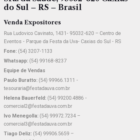
do Sul – RS – Brasil
Venda Expositores
Rua Ludovico Cavinato, 1431- 95032-620 – Centro de
Eventos - Parque da Festa da Uva- Caxias do Sul - RS
Fone:
(54) 3207-1133
Whatsapp:
(54) 99168-8237
Equipe de Vendas
Paulo Buratto:
(54) 99966.1311 -
tesouraria@festadauva.com.br
Helena Bauerfeld:
(54) 99200.4886 -
comercial2@festadauva.com.br
Ivo Menegolla:
(54) 99972.7234 –
comercial3@festadauva.com.br
Tiago Deliz:
(54) 99906.5659 –